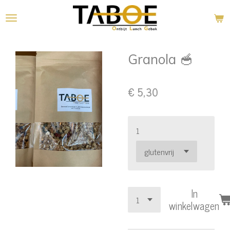
Ga
direct
naar
de
Granola 🥣
hoofdinhoud
€ 5,30
1
In
winkelwagen