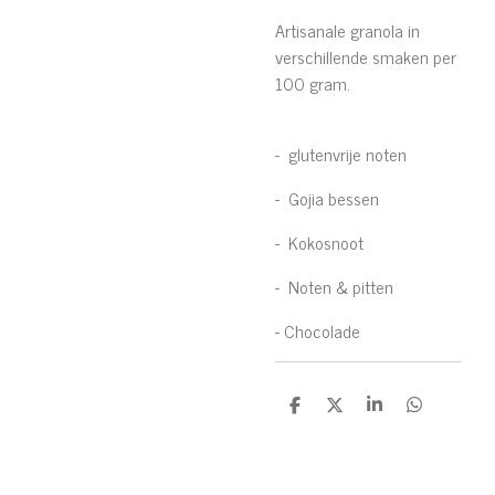
Artisanale granola in
verschillende smaken per
100 gram.
- glutenvrije noten
- Gojia bessen
- Kokosnoot
- Noten & pitten
- Chocolade
D
D
S
D
e
e
h
e
l
e
a
l
e
l
r
e
n
e
n