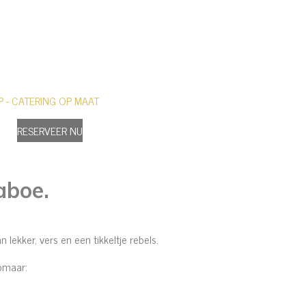
P - CATERING OP MAAT
RESERVEER NU
aboe.
lekker, vers en een tikkeltje rebels.
omaar: