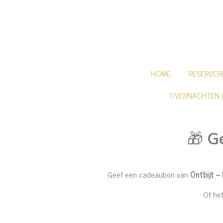
Ga
direct
naar
de
hoofdinhoud
HOME
RESERVER
OVERNACHTEN 
🎁
Ge
Geef een cadeaubon van
Ontbijt –
Of he